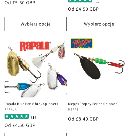
(
1
)
Cena
Od £5.50 GBP
Cena
Od £4.50 GBP
regularna
regularna
Wybierz opcje
Wybierz opcje
Rapala Blue Fox Vibrax Spinners
Mepps Trophy Series Spinner
Dostawca:
RAPALA
Dostawca:
MEPPS
(
1
)
Cena
Od £8.49 GBP
Cena
Od £4.50 GBP
regularna
regularna