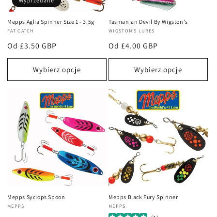
:
Wyprzedane
Mepps Aglia Spinner Size 1 - 3.5g
Tasmanian Devil By Wigston's
Dostawca:
FAT CATCH
Dostawca:
WIGSTON'S LURES
Cena
Od £3.50 GBP
Cena
Od £4.00 GBP
regularna
regularna
Wybierz opcje
Wybierz opcje
Mepps Syclops Spoon
Mepps Black Fury Spinner
Dostawca:
MEPPS
Dostawca:
MEPPS