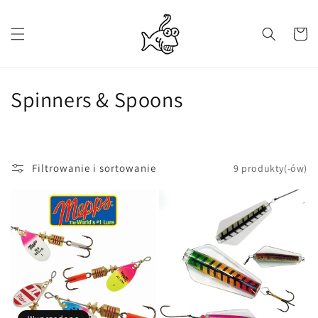
Przejdź
do treści
Koszyk
K
Spinners & Spoons
o
l
Filtrowanie i sortowanie
9 produkty(-ów)
e
k
c
j
a