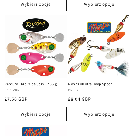
Wybierz opcje
Wybierz opcje
Rapture Chibi Vibe Spin 22 3.7g
Mepps XD Xtra Deep Spoon
Dostawca:
RAPTURE
Dostawca:
MEPPS
Cena
£7.50 GBP
Cena
£8.04 GBP
regularna
regularna
Wybierz opcje
Wybierz opcje