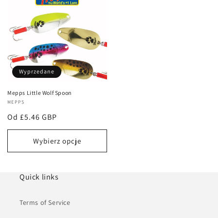
Wyprzedane
Mepps Little Wolf Spoon
Dostawca:
MEPPS
Cena
Od £5.46 GBP
regularna
Wybierz opcje
Quick links
Terms of Service